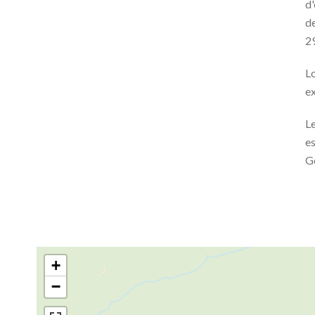
d'
de
2
L
ex
Le
es
G
+
−