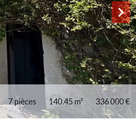
7 pièces
140.45 m²
336 000 €