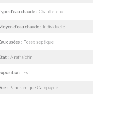
Type d'eau chaude
Chauffe-eau
Moyen d'eau chaude
Individuelle
Eaux usées
Fosse septique
État
À rafraîchir
Exposition
Est
Vue
Panoramique Campagne